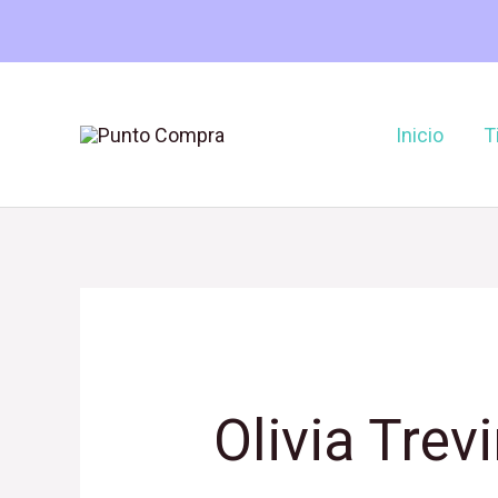
Ir
al
contenido
Inicio
T
Buscar
por:
Olivia Trev