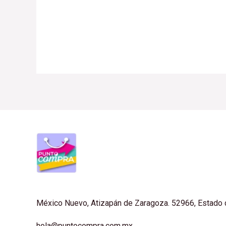
México Nuevo, Atizapán de Zaragoza. 52966, Estado
hola@puntocompra.com.mx