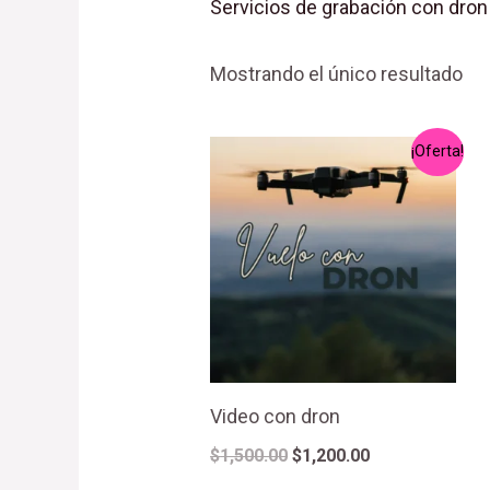
Servicios de grabación con dron
Mostrando el único resultado
El
El
¡Oferta!
precio
precio
original
actual
era:
es:
$1,500.00.
$1,200.00.
Video con dron
$
1,500.00
$
1,200.00