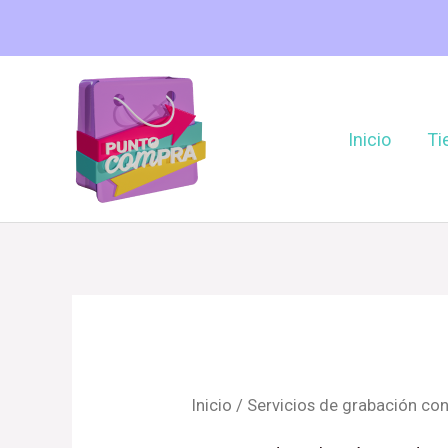
Ir
al
contenido
Inicio
Ti
Inicio
/ Servicios de grabación co