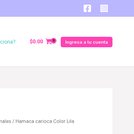
$
0.00
ciona?
Ingresa a tu cuenta
nales
/ Hamaca carioca Color Lila