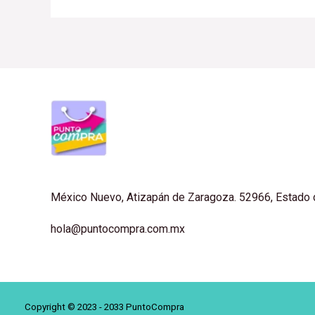
México Nuevo, Atizapán de Zaragoza. 52966, Estado
hola@puntocompra.com.mx
Copyright © 2023 - 2033 PuntoCompra