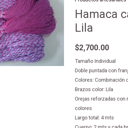
Color
Hamaca ca
Lila
Lila
cantidad
$
2,700.00
Tamaño Individual
Doble puntada con fran
Colores: Combinación d
Brazos color: Lila
Orejas reforzadas con 
colores
Largo total: 4 mts
Cuerpo: 2 mts y cada 