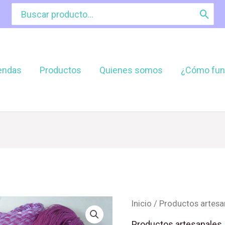
Buscar
por:
endas
Productos
Quienes somos
¿Cómo fun
Hamaca
Inicio
/
Productos artesa
carioca
Productos artesanales