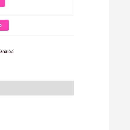
o
sanales