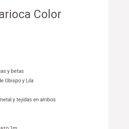
rioca Color
jas y betas
e Obispo y Lila
metal y tejidas en ambos
brazo 1m