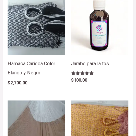
Hamaca Carioca Color
Jarabe para la tos
Blanco y Negro
Valorado en
$
100.00
$
2,700.00
5.00
de 5