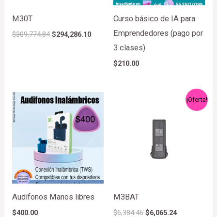
M30T
Curso básico de IA para
Emprendedores (pago por
$
309,774.84
$
294,286.10
3 clases)
$
210.00
El
El
¡Oferta!
precio
precio
original
actual
era:
es:
$6,384.46.
$6,065.24.
Audífonos Manos libres
M3BAT
$
400.00
$
6,384.46
$
6,065.24