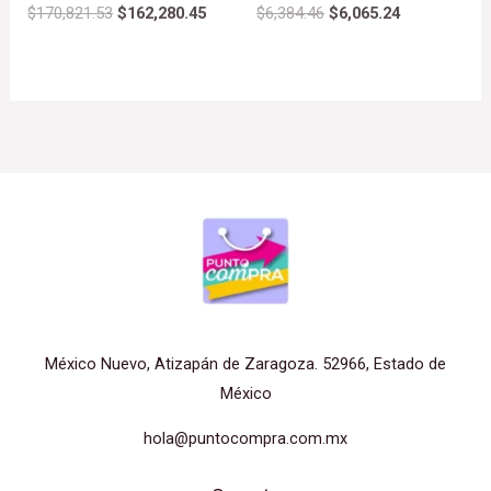
$
170,821.53
$
162,280.45
$
6,384.46
$
6,065.24
México Nuevo, Atizapán de Zaragoza. 52966, Estado de
México
hola@puntocompra.com.mx