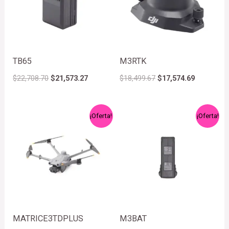
TB65
M3RTK
$
22,708.70
$
21,573.27
$
18,499.67
$
17,574.69
El
El
El
El
¡Oferta!
¡Oferta!
precio
precio
precio
precio
original
actual
original
actual
era:
es:
era:
es:
$170,821.53.
$162,280.45.
$6,384.46.
$6,065.24.
MATRICE3TDPLUS
M3BAT