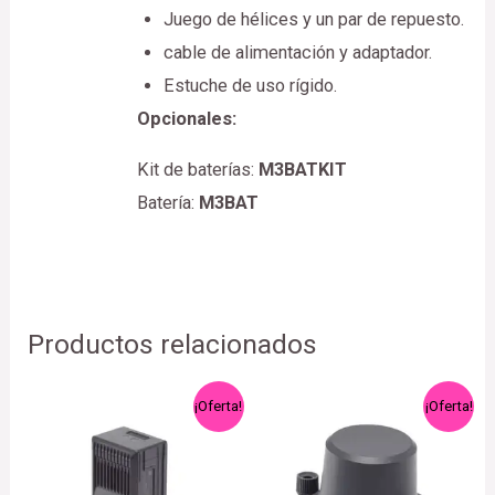
Juego de hélices y un par de repuesto.
cable de alimentación y adaptador.
Estuche de uso rígido.
Opcionales:
Kit de baterías:
M3BATKIT
Batería:
M3BAT
Productos relacionados
El
El
El
El
¡Oferta!
¡Oferta!
precio
precio
precio
precio
original
actual
original
actual
era:
es:
era:
es:
$22,708.70.
$21,573.27.
$18,499.67.
$17,574.6